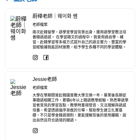
蔚樺老師｜웨이화 쌤
老師檔案
兩次赴韓留學，語學堂學習背景出身，運用語學堂教法培
養韓語語感。 在學習韓文的過程中，我曾用過自學、補
習、赴韓學習等多樣方式提升自己的語言實力，豐富的學
習經驗讓我能因材施教，給予學生各種不同的學習體驗。
Jessie老師
老師檔案
大學在學期間曾赴韓國首爾大學交換一年，畢業後長期從
事韓語相關工作，累積6年以上韓語教學經驗。熟悉華語學
習者常見的學習盲點，教學時重視發音、文法理解與語感
培養，希望透過循序漸進的引導，幫助學生建立扎實基
礎，不只是學會韓語規則，更能理解背後的使用邏輯，說
出自然且符合語境的韓語。