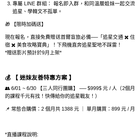
專屬 LINE 群組：
報名即入群，和同溫層姐妹一起交流
追星、學韓文不孤單。
🎁
【限時加碼送】
現在報名，直接免費贈送首爾盲旅必備──
「追星交通 ✖️ 住
宿 ✖️ 美食攻略寶典」
！下飛機直奔追星聖地不踩雷！
*贈送影片預計於9月上架*
💰 【 迷妹友善特惠方案 】
👥
6/01 ~ 6/30 【三人同行團購】
──
$999$ 元 / 人
（2個月
的課程千元有找！快傳給你的追星戰友！）
📌 常態合購價：2 個月共 1388 元 ｜ 單月購買：899 元 / 月
*直播課程說明: